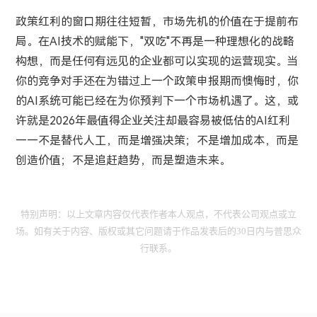
政策红利的窗口期往往短暂，市场先机的价值在于提前布
局。在AI技术的赋能下，"双吃"不再是一种理想化的战略
构想，而是任何有远见的企业都可以实现的运营现实。当
你的竞争对手还在为错过上一个政策申报期而懊悔时，你
的AI系统可能已经在为你预判下一个市场机遇了。这，或
许就是2026年最值得企业关注却最容易被低估的AI红利
——不是替代人工，而是增强决策；不是增加成本，而是
创造价值；不是追赶趋势，而是塑造未来。
特别声明：以上文章内容仅代表作者本人观点，不代表公司观点或立
场。如有关于内容、版权或其它问题请于作品发表后的30日内与普思众
行联系。