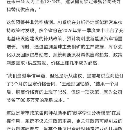
在未来45天内上涨12-18%，建议提前锁定采购合同或寻
找替代供应商。"
这条预警并非凭空猜测。AI系统在分析各地新能源汽车扶
持政策时发现，多个省份在2026年第一季度集中出台了充
电基础设施建设的补贴政策，预计将刺激新能源汽车销量
增长。同时，通过监测全球主要铜矿的生产数据、库存变
化以及国际贸易动态，系统判断原材料供应将趋紧。政策
刺激需求+供应紧张，价格上涨几乎成为必然。
"我们当时半信半疑，但还是听从建议，提前与供应商签订
了3个月的固定价格合同。"王经理回忆道，"结果一个月
后，铜箔价格真的上涨了15%。仅这一项决策，就为公司
节省了80多万元的采购成本。"
这就是擎市政策咨询师AI助手的"数字孪生分析模型"在发
挥作用。系统不仅关注政策本身，更关注政策可能引发的
产业链连锁反应。当某个地区出台针对特定行业的扶持政