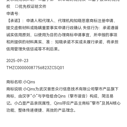
权 □优先权证明文件
申请号：
【承诺】：申请人和代理人、代理机构知晓恶意商标注册申请、
提交虚假材料或隐瞒重要事实申请行政确认 失信行为：承诺遵循
诚实信用原则，以使用为目的办理商标申请事宜，所申报的事项
和所提供的材料真实、准 ：知晓承诺不实或未履行承诺，将承担
信用管理失信惩戒等不利后果。
2025-09-23
TMZC00000087756823ZCSQ01
商标名称:小Qins
商标说明:小Qins为武汉普思众行信息技术有限公司擎市产品旗下
商标，由汉字“小”与字母组合Qins（擎市谐音）构成，简洁易
记。小凸显产品亲民属性，Qins呼应产品主商标“擎市”及其AI核心
功能，整体传递便捷、高效的产品理念。