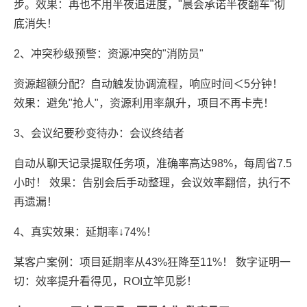
步。
效果：再也不用半夜追进度，"晨会承诺半夜翻车"彻
底消失！
2、
冲突秒级预警：资源冲突的"消防员"
资源超额分配？自动触发协调流程，响应时间＜5分钟！
效果：避免"抢人"，资源利用率飙升，项目不再卡壳！
3、会议纪要秒变待办：会议终结者
自动从聊天记录提取任务项，准确率高达98%，每周省7.5
小时！ 效果：告别会后手动整理，会议效率翻倍，执行不
再遗漏！
4、真实效果：延期率↓74%！
某客户案例：项目延期率从43%狂降至11%！ 数字证明一
切：效率提升看得见，ROI立竿见影！