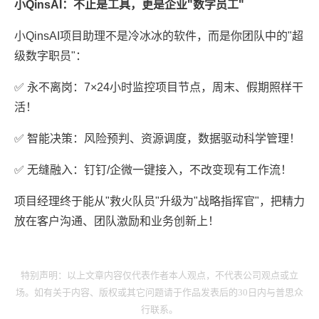
小QinsAI：不止是工具，更是企业"数字员工"
小QinsAI项目助理不是冷冰冰的软件，而是你团队中的"超
级数字职员"：
✅ 永不离岗：7×24小时监控项目节点，周末、假期照样干
活！
✅ 智能决策：风险预判、资源调度，数据驱动科学管理！
✅ 无缝融入：钉钉/企微一键接入，不改变现有工作流！
项目经理终于能从"救火队员"升级为"战略指挥官"，把精力
放在客户沟通、团队激励和业务创新上！
特别声明：以上文章内容仅代表作者本人观点，不代表公司观点或立
场。如有关于内容、版权或其它问题请于作品发表后的30日内与普思众
行联系。