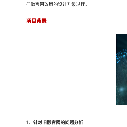
们做官网改版的设计升级过程。
项目背景
1、针对旧版官网的问题分析