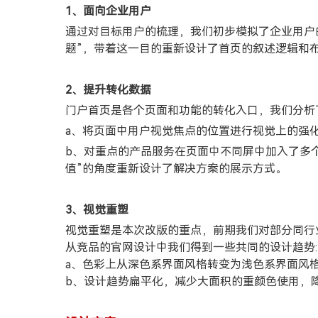
1、面向企业用户
通过对目标用户的梳理，我们初步模拟了企业用户
题”，带着这一目的重新设计了首页的叙述逻辑和
2、提升转化数据
门户首页是各个页面和功能的转化入口，我们分析
a、将页面中用户视觉焦点的位置进行视觉上的强化
b、对重点的产品服务在页面中不同屏中加入了多个
值”的角度重新设计了解决方案的展示方式。
3、视觉重塑
视觉重塑是本次改版的重点，前期我们对部分同行
从竞品的官网设计中我们得到一些共同的设计趋势:
a、色彩上从深色系界面风格转变为浅色系界面风
b、设计趋势扁平化，减少大面积的重颜色使用，