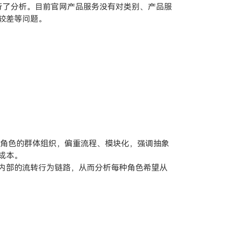
行了分析。目前官网产品服务没有对类别、产品服
较差等问题。
多角色的群体组织，偏重流程、模块化，强调抽象
成本。
内部的流转行为链路，从而分析每种角色希望从