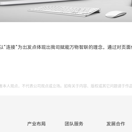
，以“连接”为出发点体现出我司赋能万物智联的理念。通过对页
者本人观点，不代表公司观点或立场。如有关于内容、版权或其它问题请于作品
产业布局
团队服务
发展合作