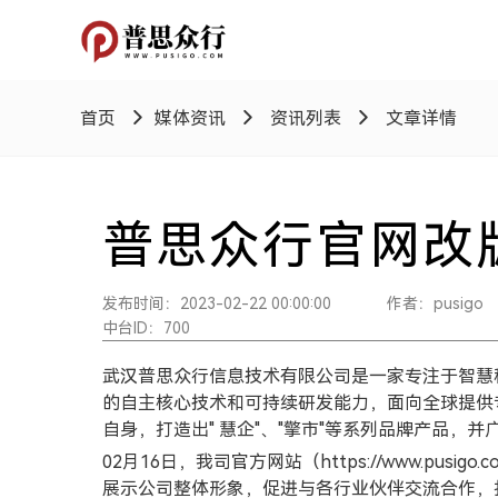
首页
媒体资讯
资讯列表
文章详情
普思众行官网改
发布时间：2023-02-22 00:00:00
作者：pusigo
中台ID：700
武汉普思众行信息技术有限公司是一家专注于智慧
的自主核心技术和可持续研发能力，面向全球提供
自身，打造出" 慧企"、"擎市"等系列品牌产品，
02月16日，我司官方网站（https://www.p
展示公司整体形象，促进与各行业伙伴交流合作，