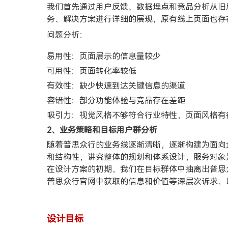
我们首先通过用户反馈、数据埋点和竞品分析从旧
务、解决方案进行详细的展现，原有线上页面也存
问题分析：
易用性：页面展示的信息量较少
可用性：页面转化率较低
有效性：缺少快速到达关键信息的渠道
容错性：部分功能体验与竞品存在差距
吸引力：视觉风格不够符合行业特性，页面风格有
2、业务策略和目标用户群分析
随着普思众行的业务线逐渐清晰，逐渐构建为面向
和结构性，讲究整体的规划和体系设计，服务对象
在设计方案的初期，我们在目标群体中抽离出普思
普思众行官网中获取的信息和价值等深层次诉求，
设计目标