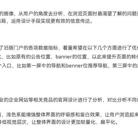
的画像，从用户的角度去分析，在浏览页面时最渴望了解的问题
布局，运用设计手段实现更有效的信息传达。
了旧版门户的各项数据指标，着重希望在以下几个方面进行了优
，比如原有的公告位置、banner的位置，以此来提升页面的转
入口，比如第一屏中的导航和benner位推荐导航，第三屏中
业的企业网站等相关竞品的官网设计进行了分析，对比分析不同
格，浅色系能增强整体界面的呼吸感和留白效果，让用户浏览起
降低视觉层次，让整体界面的设计更加轻量化、扁平化。