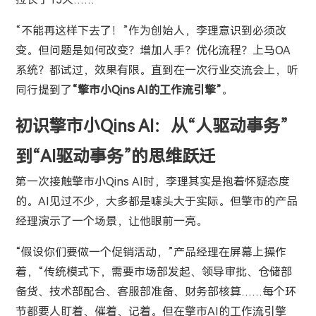
“不能再这样下去了！”作为创始人，李理意识到必须改
变。但问题是如何改变？增加人手？优化流程？上马OA
系统？都试过，效果有限。直到在一次行业交流会上，听
同行提到了
“擎市小Qins AI的工作流引擎”
。
初识擎市小Qins AI：从“人驱动事务”
到“AI驱动事务”的思维跃迁
第一次接触擎市小Qins AI时，李理其实是抱着怀疑态度
的。AI见过不少，大多都是噱头大于实际。但擎市的产品
经理演示了一个场景，让他眼前一亮。
“假设你们要做一个促销活动，”产品经理在屏幕上操作
着，“传统模式下，需要市场部发起、领导审批、仓储部
备货、技术部配合、客服部准备、财务部核算……每个环
节都要人盯着、催着、记着。但在擎市AI的工作流引擎