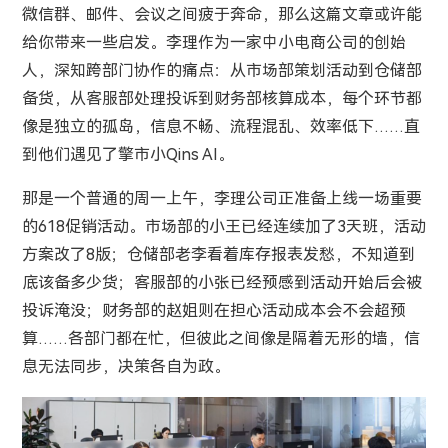
微信群、邮件、会议之间疲于奔命，那么这篇文章或许能
给你带来一些启发。李理作为一家中小电商公司的创始
人，深知跨部门协作的痛点：从市场部策划活动到仓储部
备货，从客服部处理投诉到财务部核算成本，每个环节都
像是独立的孤岛，信息不畅、流程混乱、效率低下……直
到他们遇见了擎市小Qins AI。
那是一个普通的周一上午，李理公司正准备上线一场重要
的618促销活动。市场部的小王已经连续加了3天班，活动
方案改了8版；仓储部老李看着库存报表发愁，不知道到
底该备多少货；客服部的小张已经预感到活动开始后会被
投诉淹没；财务部的赵姐则在担心活动成本会不会超预
算……各部门都在忙，但彼此之间像是隔着无形的墙，信
息无法同步，决策各自为政。