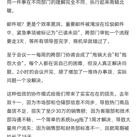
同一件事在不同部门的理解完全不同，执行起来南辕北
辙。
邮件呢？更是个效率黑洞。重要邮件被淹没在垃圾邮件
中，紧急事项被标记为“已读未回”，跨部门审批一个流程
要走3天，等所有领导签完字，商机早就错过了。
至于会议——每周的跨部门协调会成了“甩锅大会”和“抱
怨大会”。每个人都在说自己的困难，但没人真正解决问
题。2小时的会议开完，除了增加了一堆待办事项，实际
问题一个没解决。
这种低效的协作模式给我们带来了实实在在的损失。去年
双十一，因为市场部和仓储部信息不同步，导致热门商品
备货不足，损失了至少30万的销售额；因为客服部和技术
部沟通不畅，一个简单的系统bug拖了1周才解决，导致大
量用户流失；因为销售部和财务部标准不一，回款周期被
拉长了15天……