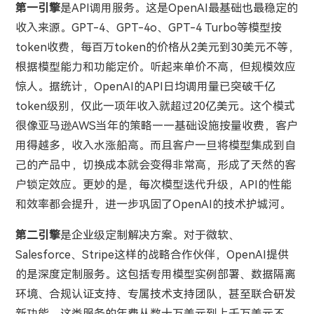
第一引擎
是API调用服务。这是OpenAI最基础也最稳定的
收入来源。GPT-4、GPT-4o、GPT-4 Turbo等模型按
token收费，每百万token的价格从2美元到30美元不等，
根据模型能力和功能定价。听起来单价不高，但规模效应
惊人。据统计，OpenAI的API日均调用量已突破千亿
token级别，仅此一项年收入就超过20亿美元。这个模式
很像亚马逊AWS当年的策略——基础设施按量收费，客户
用得越多，收入水涨船高。而且客户一旦将模型集成到自
己的产品中，切换成本就会变得非常高，形成了天然的客
户锁定效应。更妙的是，每次模型迭代升级，API的性能
和效率都会提升，进一步巩固了OpenAI的技术护城河。
第二引擎
是企业级定制解决方案。对于微软、
Salesforce、Stripe这样的战略合作伙伴，OpenAI提供
的是深度定制服务。这包括专用模型实例部署、数据隔离
环境、合规认证支持、专属技术支持团队，甚至联合研发
新功能。这类服务的年费从数十万美元到上千万美元不