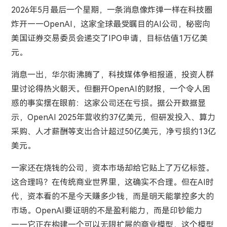
2026年5月最后一个星期，一条消息像炸弹一样在科技圈
炸开——OpenAI，这家全球最受瞩目的AI公司，秘密向
美国证券交易委员会递交了IPO申请，目标估值1万亿美
元。
消息一出，华尔街沸腾了，科技媒体争相报道，投资人群
里讨论得热火朝天。但翻开OpenAI的财报，一个令人困
惑的事实摆在眼前：这家公司还在亏损。据公开数据显
示，OpenAI 2025年营收约37亿美元，但研发投入、算力
采购、人才薪酬等支出合计超过50亿美元，净亏损约13亿
美元。
一家还在烧钱的公司，资本市场却给它贴上了万亿标签。
这合理吗？在传统商业世界里，这确实不合理。但在AI时
代，资本看的不是今天赚多少钱，而是明天能掌控多大的
市场。OpenAI要证明的不是盈利能力，而是印钞能力
——它正在构建一个可以无限扩展的商业模型，这个模型