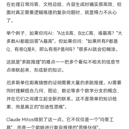
在处理日常问答、文档总结、内容生成时确实很高效，但
面对真正需要逻辑推理的复杂问题时，就显得力不从心
了。
举个例子，如果你问AI："A比B高，B比C高，谁最高？"大
多数AI都能回答"A最高"。但如果你问："如果所有P都是
Q，有些Q是R，那么有些P是R吗？"很多AI就会犯糊涂。
这就是"多跳推理"的难点——把多个看似不相关的信息节
点串联起来，形成新的知识。
厄多斯单位距离猜想的证明需要大量的多跳推理。AI需要
同时理解组合几何、图论、数论等多个数学分支的概念，
并在它们之间建立起全新的联系。这不是简单的知识检
索，而是真正的"创造性思维"。
Claude Mitos做到了这一点。它不仅仅是一个"问答工
具"，而是一个能够进行复杂推理的"思维伙伴"。